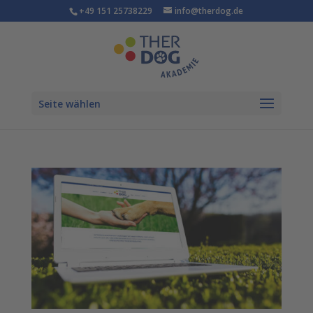
+49 151 25738229
info@therdog.de
Seite wählen