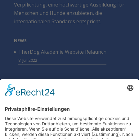
Verpflichtung, eine hochwertige Ausbildung für
Menschen und Hunde anzubieten, die
internationalen Standards entspricht.
NEWS
TherDog Akademie Website Relaunch
8. Juli 2022
SUCHEN
DATENSCHUTZ
SONSTIGE
Cookie-Einstellungen
Kontakt
Facebook